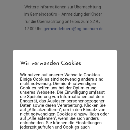
Weitere Informationen zur Übernachtung
im Gemeindebüro – Anmeldung der Kinder
für die Übernachtung bitte bis zum 22.9.,
17:00 Uhr:
gemeindebuero@cg-bochum.de
Wir verwenden Cookies
DATUM
Wir nutzen auf unserer Webseite Cookies.
Einige Cookies sind notwendig andere sind
27. - 28.09.2025
nicht notwendig. Die nicht-notwendigen
Cookies helfen uns bei der Optimierung
Abgelaufen!
unseres Webseite. Die Einwilligung umfasst
die Speicherung von Informationen auf dem
Endgerät, das Auslesen personenbezogener
UHRZEIT
Daten sowie deren Verarbeitung. Klicken Sie
auf „Alle akzeptieren“, um in den Einsatz von
15:00 - 10:00
nicht notwendigen Cookies einzuwilligen oder
auf „Alle ablehnen“, wenn Sie sich anders
entscheiden. Sie können die Einstellungen
jederzeit aufrufen und Cookies auch