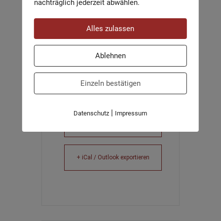
KATEGORIE
nachträglich jederzeit abwählen.
Für Kinder und
Alles zulassen
Familien
Ablehnen
Einzeln bestätigen
|
Datenschutz
Impressum
+ Zu Google Kalender hinzufügen
+ iCal / Outlook exportieren